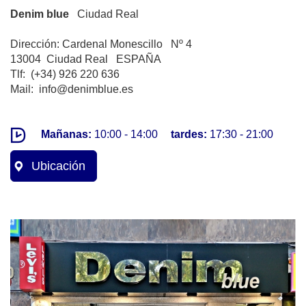
Denim blue
Ciudad Real
Dirección: Cardenal Monescillo Nº 4
13004 Ciudad Real ESPAÑA
Tlf: (+34) 926 220 636
Mail: info@denimblue.es
Mañanas:
10:00 - 14:00
tardes:
17:30 - 21:00
Ubicación