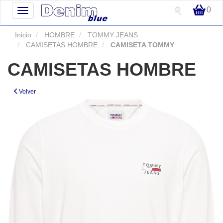
0
Toggle
navigation
Inicio
HOMBRE
TOMMY JEANS
CAMISETAS HOMBRE
CAMISETA TOMMY
CAMISETAS HOMBRE
Volver